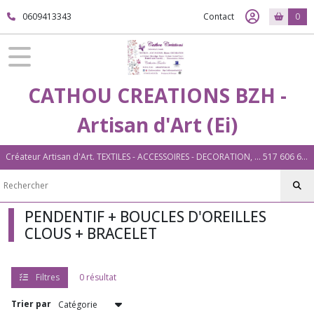
Fermer
0609413343
Contact
0
FILTRES
Tous
CATHOU CREATIONS BZH -
les
produits
Artisan d'Art (Ei)
BIJOUX
Créateur Artisan d'Art. TEXTILES - ACCESSOIRES - DECORATION, ... 517 606 604 00026 Plouigneau (29)
BRACELETS
(2)
PENDENTIF + BOUCLES D'OREILLES
CLOUS + BRACELET
Afficher
les
résultats
Filtres
0 résultat
Trier par