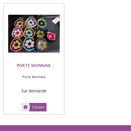
JETONS
(10)
PORTE
MONNAIE
(1)
SACS
(2)
PORTE MONNAIE
Porte Monnaie
Afficher
les
Sur demande
résultats
Détails