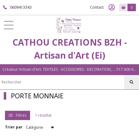
Fermer
0609413343
Contact
0
FILTRES
Tous
CATHOU CREATIONS BZH -
les
produits
Artisan d'Art (Ei)
ACCESSOIRES
Créateur Artisan d'Art. TEXTILES - ACCESSOIRES - DECORATION, ... 517 606 604 00026 Plouigneau (29)
MARQUES
PAGES
(2)
PORTE MONNAIE
PORTES-
CLES
Filtres
1 résultat
(7)
Trier par
PORTES