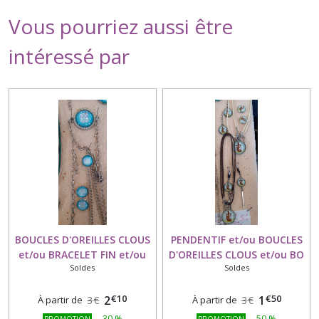
Vous pourriez aussi être
intéressé par
BOUCLES D'OREILLES CLOUS
PENDENTIF et/ou BOUCLES
et/ou BRACELET FIN et/ou
D'OREILLES CLOUS et/ou BO
Soldes
Soldes
GRAND BRACELET HIBOU
COURTES et/ou BO
LONGUES HIBOU NOIR
€
10
€
50
2
1
À partir de
3
€
À partir de
3
€
-
30
%
-
50
%
PROMOTION
PROMOTION