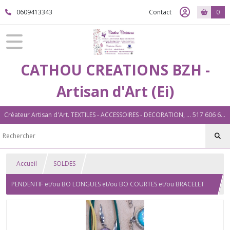
0609413343
Contact
0
CATHOU CREATIONS BZH -
Artisan d'Art (Ei)
Créateur Artisan d'Art. TEXTILES - ACCESSOIRES - DECORATION, ... 517 606 604 00026 Plouigneau (29)
Accueil
SOLDES
PENDENTIF et/ou BO LONGUES et/ou BO COURTES et/ou BRACELET
PAPILLON 2