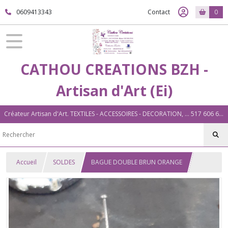
0609413343
Contact
0
CATHOU CREATIONS BZH -
Artisan d'Art (Ei)
Créateur Artisan d'Art. TEXTILES - ACCESSOIRES - DECORATION, ... 517 606 604 00026 Plouigneau (29)
Accueil
SOLDES
BAGUE DOUBLE BRUN ORANGE