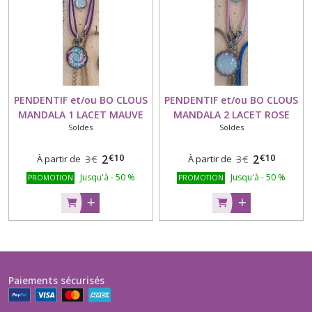
PENDENTIF et/ou BO CLOUS
PENDENTIF et/ou BO CLOUS
MANDALA 1 LACET MAUVE
MANDALA 2 LACET ROSE
Soldes
Soldes
€
10
€
10
2
2
À partir de
3
€
À partir de
3
€
Jusqu'à
-
50
%
Jusqu'à
-
50
%
PROMOTION
PROMOTION
Paiements sécurisés