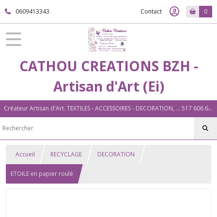
0609413343
Contact
0
CATHOU CREATIONS BZH -
Artisan d'Art (Ei)
Créateur Artisan d'Art. TEXTILES - ACCESSOIRES - DECORATION, ... 517 606 604 00026 Plouigneau (29)
Accueil
RECYCLAGE
DECORATION
ETOILE en papier roulé