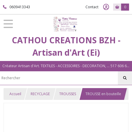
0609413343
Contact
0
CATHOU CREATIONS BZH -
Artisan d'Art (Ei)
Créateur Artisan d'Art. TEXTILES - ACCESSOIRES - DECORATION, ... 517 606 604 00026 Plouigneau (29)
Accueil
RECYCLAGE
TROUSSES
TROUSSE en bouteille